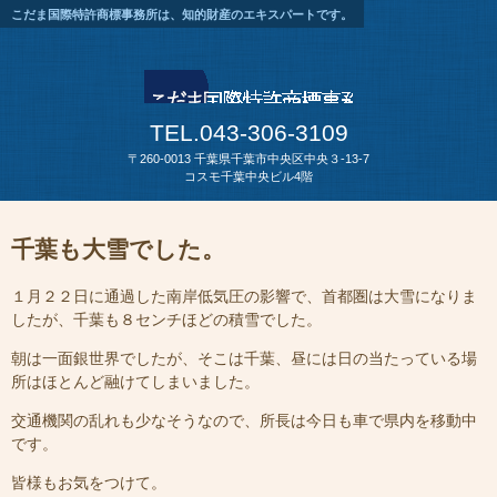
こだま国際特許商標事務所は、知的財産のエキスパートです。
TEL.043-306-3109
〒260-0013 千葉県千葉市中央区中央３-13-7
コスモ千葉中央ビル4階
千葉も大雪でした。
１月２２日に通過した南岸低気圧の影響で、首都圏は大雪になりま
したが、千葉も８センチほどの積雪でした。
朝は一面銀世界でしたが、そこは千葉、昼には日の当たっている場
所はほとんど融けてしまいました。
交通機関の乱れも少なそうなので、所長は今日も車で県内を移動中
です。
皆様もお気をつけて。