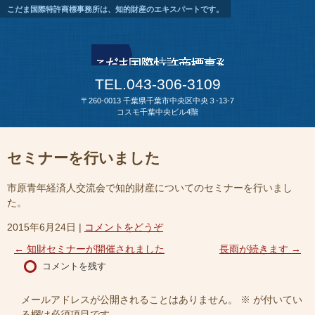
こだま国際特許商標事務所は、知的財産のエキスパートです。
TEL.043-306-3109
〒260-0013 千葉県千葉市中央区中央３-13-7
コスモ千葉中央ビル4階
セミナーを行いました
市原青年経済人交流会で知的財産についてのセミナーを行いまし
た。
2015年6月24日
|
コメントをどうぞ
←
知財セミナーが開催されました
長雨が続きます
→
コメントを残す
メールアドレスが公開されることはありません。
※
が付いてい
る欄は必須項目です