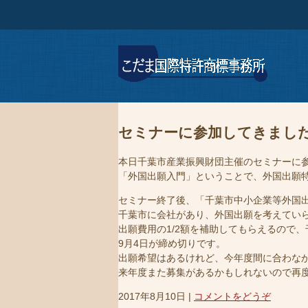
セミナーに参加してきまし
本日千葉市産業振興財団主催のセミナーに
「外国出願入門」ということで、外国出願
セミナー終了後、「千葉市中小企業等外国
千葉市に会社があり、外国出願を考えてい
出願費用の1/2額を補助してもらえるので
9月4日が締め切りです。
出願希望はあるけれど、今年度間に合わな
来年度また募集があるかもしれないので再
2017年8月10日
|
コメントをどうぞ