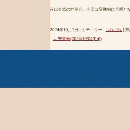
夜は会派の幹事会。今回は変則的に月曜と
2024年10月7日
|
カテゴリー :
つれづれ
|
投
←
審査会(2024/10/04(Fri))