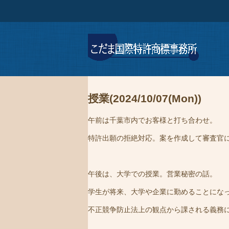
授業(2024/10/07(Mon))
午前は千葉市内でお客様と打ち合わせ。
特許出願の拒絶対応。案を作成して審査官
午後は、大学での授業。営業秘密の話。
学生が将来、大学や企業に勤めることにな
不正競争防止法上の観点から課される義務