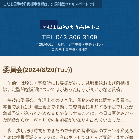
こだま国際特許商標事務所は、知的財産のエキスパートです。
TEL.043-306-3109
〒260-0013 千葉県千葉市中央区中央３-13-7
コスモ千葉中央ビル4階
委員会(2024/8/20(Tue))
午前中は珍しく事務所にお客様があり、発明相談および商標相
談。定型的な説明についてはがあったほうが良いかなと反省。
午後は委員会。弁理士会のＤＸ化、業務の改善に関する委員会。
本当であれば弁理士会まで移動して委員会に参加する予定でしたが
急遽予定が入ったためＷｅｂで参加することに。今日は夏休みだっ
た関係からか、Ｗｅｂでの参加者がかなりを占めていました。
夜、少しだけ時間ができたので子供の携帯電話のプランを変える
ために携帯電話ショップに。今はネットでほとんど完結しますが微