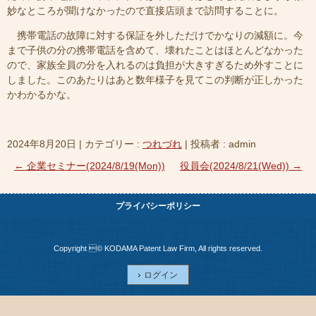
妙なところが聞けなかったので直接店頭まで訪問することに。
携帯電話の故障に対する保証を外しただけでかなりの減額に。今
まで子供の分の携帯電話を含めて、壊れたことはほとんどなかった
ので、家族全員の分を入れるのは負担が大きすぎるため外すことに
しました。このあたりはあと数年様子を見てこの判断が正しかった
かわかるかな。
2024年8月20日
|
カテゴリー :
つれづれ
|
投稿者 : admin
←
企業セミナー(2024/8/19(Mon))
役員会(2024/8/21(Wed))
→
プライバシーポリシー
Copyright © KODAMA Patent Law Firm, All rights reserved.
ログイン