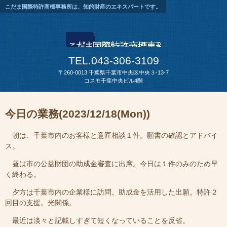
こだま国際特許商標事務所は、知的財産のエキスパートです。
TEL.043-306-3109
〒260-0013 千葉県千葉市中央区中央３-13-7
コスモ千葉中央ビル4階
今日の業務(2023/12/18(Mon))
朝は、千葉市内のお客様と意匠相談１件。願書の確認とアドバイ
ス。
昼は市の公益財団の助成金審査に出席。今日は１件のみのため早
く終わる。
夕方は千葉市内の企業様に訪問。助成金を活用した出願。特許２
回目の支援。光関係。
最近は淡々と記載しすぎて短くなっていることを反省。