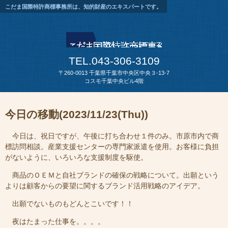
こだま国際特許商標事務所は、知的財産のエキスパートです。
TEL.043-306-3109
〒260-0013 千葉県千葉市中央区中央３-13-7
コスモ千葉中央ビル4階
今日の移動(2023/11/23(Thu))
今日は、祝日ですが、午後に打ち合わせ１件のみ。市原市内で商
標訪問相談。産業支援センターの専門家派遣を使用。お客様に負担
がないように、いろいろな支援制度を駆使。
商品のＯＥＭと自社ブランドの確保の戦略について。出願という
よりは顧客からの要望に関するブランド活用戦略のアイデア。
出願でないものもどんとこいです！！
夜はたまった仕事を。。。。