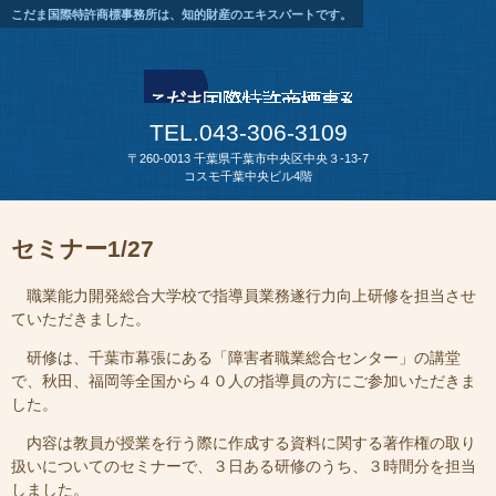
こだま国際特許商標事務所は、知的財産のエキスパートです。
TEL.043-306-3109
〒260-0013 千葉県千葉市中央区中央３-13-7
コスモ千葉中央ビル4階
セミナー1/27
職業能力開発総合大学校で指導員業務遂行力向上研修を担当させ
ていただきました。
研修は、千葉市幕張にある「障害者職業総合センター」の講堂
で、秋田、福岡等全国から４０人の指導員の方にご参加いただきま
した。
内容は教員が授業を行う際に作成する資料に関する著作権の取り
扱いについてのセミナーで、３日ある研修のうち、３時間分を担当
しました。