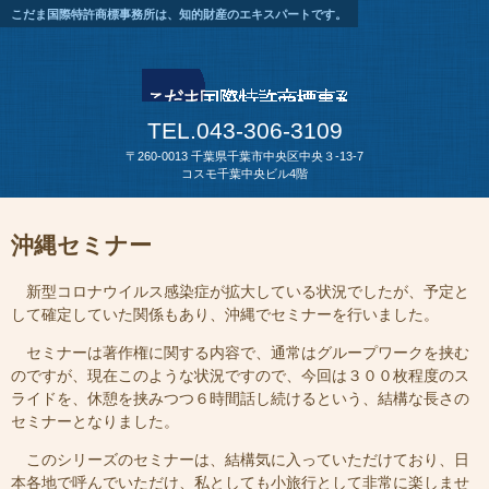
こだま国際特許商標事務所は、知的財産のエキスパートです。
TEL.043-306-3109
〒260-0013 千葉県千葉市中央区中央３-13-7
コスモ千葉中央ビル4階
沖縄セミナー
新型コロナウイルス感染症が拡大している状況でしたが、予定と
して確定していた関係もあり、沖縄でセミナーを行いました。
セミナーは著作権に関する内容で、通常はグループワークを挟む
のですが、現在このような状況ですので、今回は３００枚程度のス
ライドを、休憩を挟みつつ６時間話し続けるという、結構な長さの
セミナーとなりました。
このシリーズのセミナーは、結構気に入っていただけており、日
本各地で呼んでいただけ、私としても小旅行として非常に楽しませ