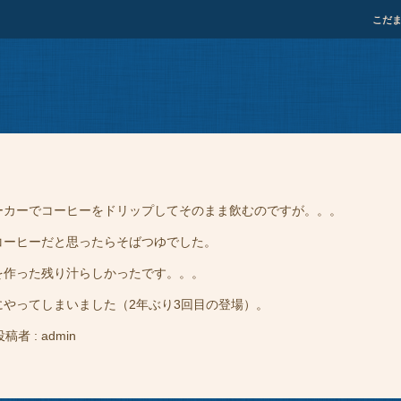
こだ
カーでコーヒーをドリップしてそのまま飲むのですが。。。
ーヒーだと思ったらそばつゆでした。
作った残り汁らしかったです。。。
やってしまいました（2年ぶり3回目の登場）。
投稿者 : admin