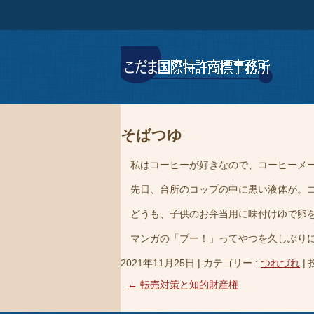
そばつゆ
私はコーヒーが好きなので、コーヒーメー
先日、台所のコップの中に黒い液体が。コ
どうも、子供のお弁当用に味付けゆで卵を
マンガの「ブー！」ってやつを久しぶりに
2021年11月25日
|
カテゴリー :
つれづれ
|
←
転売対策と知的財産権